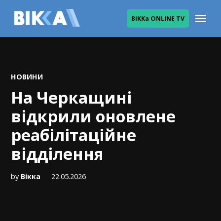
Skip
Me
ВіККа ONLINE TV
to
ВІККА
content
POSTED
НОВИНИ
IN
На Черкащині
відкрили оновлене
реабілітаційне
відділення
by
Вікка
22.05.2026