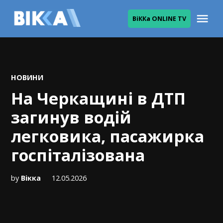
Skip
Me
ВіККа ONLINE TV
to
ВІККА
content
POSTED
НОВИНИ
IN
На Черкащині в ДТП
загинув водій
легковика, пасажирка
госпіталізована
by
Вікка
12.05.2026