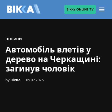
Skip
Me
ВіККа ONLINE TV
to
ВІККА
content
POSTED
НОВИНИ
IN
Автомобіль влетів у
дерево на Черкащині:
загинув чоловік
by
Вікка
09.07.2026