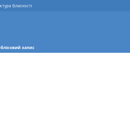
ктура Власності
обліковий запис