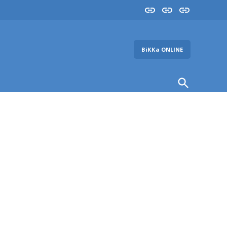
Insta
YouTube
FB
ВіККа ONLINE
Open
Search