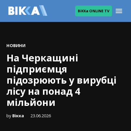
Skip
Me
ВіККа ONLINE TV
to
ВІККА
content
POSTED
НОВИНИ
IN
На Черкащині
підприємця
підозрюють у вирубці
лісу на понад 4
мільйони
by
Вікка
23.06.2026