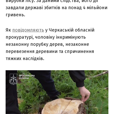
вирубки лісу. За даними слідства, його дії
завдали державі збитків на понад 4 мільйони
гривень.
Як
повідомляють
у Черкаській обласній
прокуратурі, чоловіку інкримінують
незаконну порубку дерев, незаконне
перевезення деревини та спричинення
тяжких наслідків.