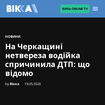
Skip
Me
ВіККа ONLINE TV
to
ВІККА
content
POSTED
НОВИНИ
IN
На Черкащині
нетвереза водійка
спричинила ДТП: що
відомо
by
Вікка
19.05.2026