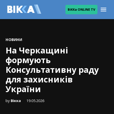
Skip
Me
ВіККа ONLINE TV
to
ВІККА
content
POSTED
НОВИНИ
IN
На Черкащині
формують
Консультативну раду
для захисників
України
by
Вікка
19.05.2026