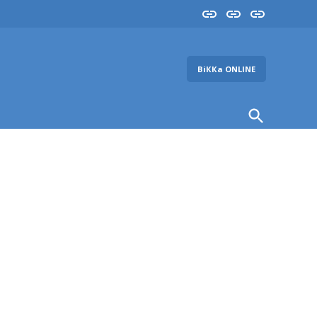
Insta
YouTube
FB
ВіККа ONLINE
Open
Search