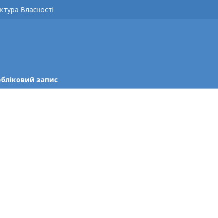
ктура Власності
обліковий запис