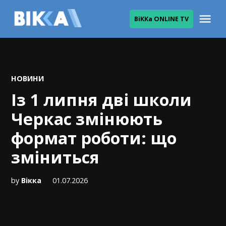
Skip
Me
ВіККа ONLINE TV
to
ВІККА
content
POSTED
НОВИНИ
IN
Із 1 липня дві школи
Черкас змінюють
формат роботи: що
зміниться
by
Вікка
01.07.2026