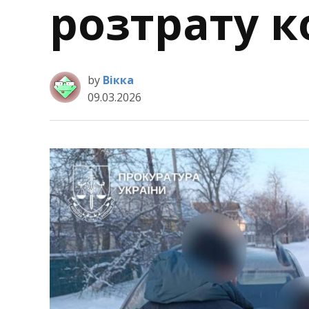
розтрату к
by
Вікка
09.03.2026