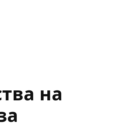
тва на
за