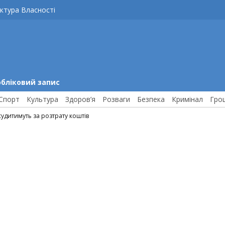
ктура Власності
обліковий запис
Спорт
Культура
Здоров’я
Розваги
Безпека
Кримінал
Гро
удитимуть за розтрату коштів