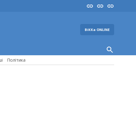
Insta
YouTube
FB
ВіККа ONLINE
Open
Search
ші
Політика