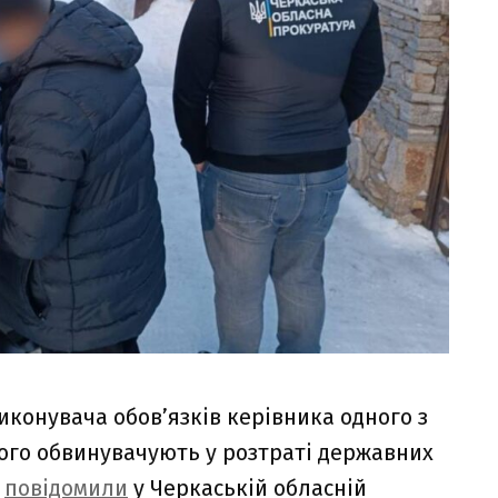
конувача обов’язків керівника одного з
ого обвинувачують у розтраті державних
е
повідомили
у Черкаській обласній