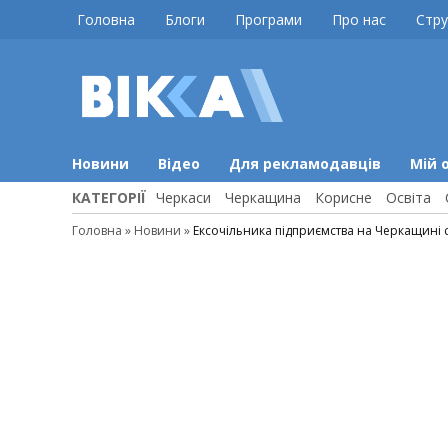
Skip
Головна
Блоги
Програми
Про нас
Стру
to
content
ВІККА
Новини
Черкас
Новини
Відео
Для рекламодавців
Мій 
КАТЕГОРІЇ
Черкаси
Черкащина
Корисне
Освіта
Головна
»
Новини
»
Ексочільника підприємства на Черкащині с