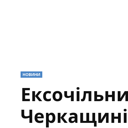
POSTED
НОВИНИ
IN
Ексочільни
Черкащині