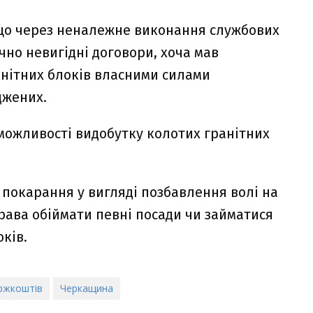
 що через неналежне виконання службових
чно невигідні договори, хоча мав
анітних блоків власними силами
джених.
можливості видобутку колотих гранітних
 покарання у вигляді позбавлення волі на
права обіймати певні посади чи займатися
ків.
ржкоштів
Черкащина