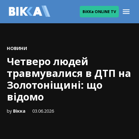
Skip
Me
ВіККа ONLINE TV
to
ВІККА
content
POSTED
НОВИНИ
IN
Четверо людей
травмувалися в ДТП на
Золотоніщині: що
відомо
by
Вікка
03.06.2026