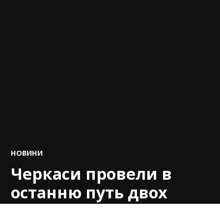
POSTED
НОВИНИ
IN
Черкаси провели в
останню путь двох
захисників – обоє з