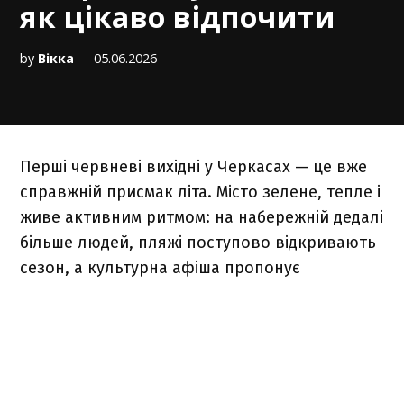
як цікаво відпочити
by
Вікка
05.06.2026
Перші червневі вихідні у Черкасах — це вже
справжній присмак літа. Місто зелене, тепле і
живе активним ритмом: на набережній дедалі
більше людей, пляжі поступово відкривають
сезон, а культурна афіша пропонує
театральні постановки, концерти й сімейні
розваги. Тож 6 та 7 червня у Черкасах можна
знайти відпочинок на будь-який смак — від
гучних концертів до тихих вечорів біля
Дніпра.