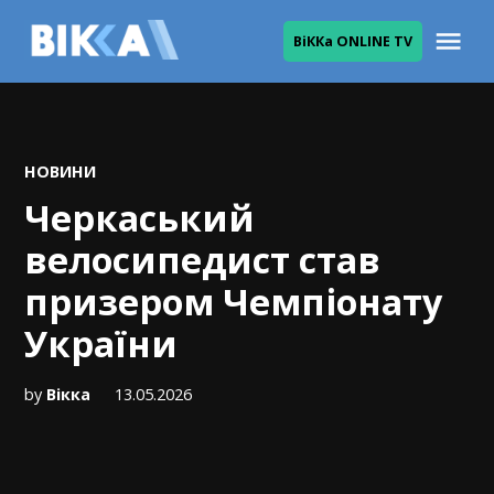
Skip
Me
ВіККа ONLINE TV
to
ВІККА
content
POSTED
НОВИНИ
IN
Черкаський
велосипедист став
призером Чемпіонату
України
by
Вікка
13.05.2026