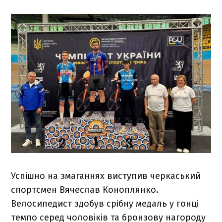
Успішно на змаганнях виступив черкаський
спортсмен Вячеслав Коноплянко.
Велосипедист здобув срібну медаль у гонці
темпо серед чоловіків та бронзову нагороду