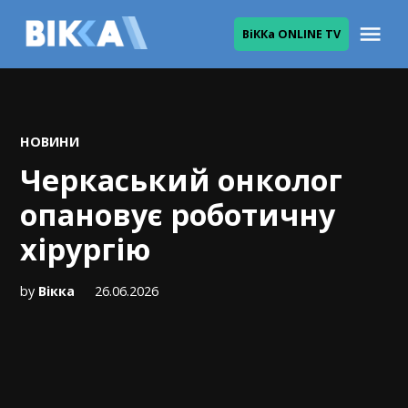
Skip
Me
ВіККа ONLINE TV
to
ВІККА
content
POSTED
НОВИНИ
IN
Черкаський онколог
опановує роботичну
хірургію
by
Вікка
26.06.2026