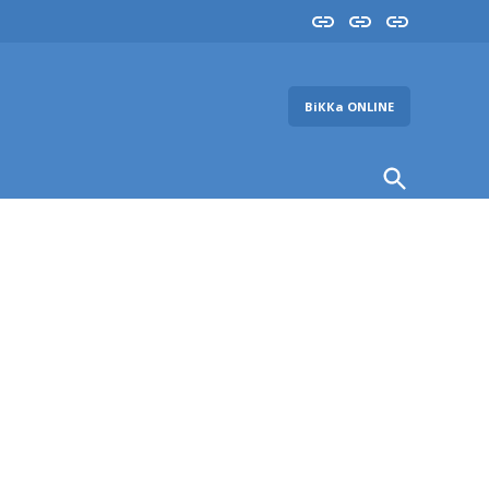
Insta
YouTube
FB
ВіККа ONLINE
Open
Search