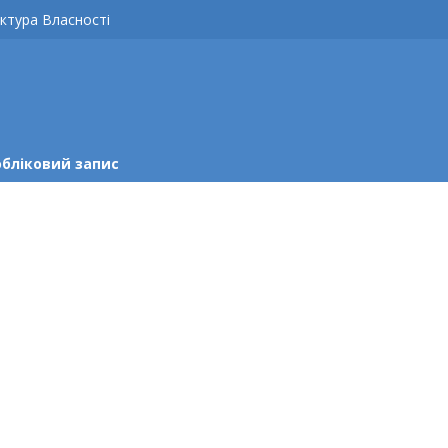
ктура Власності
обліковий запис