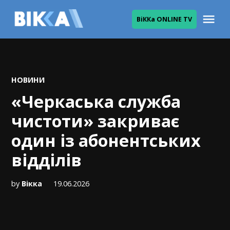
Skip
Me
ВіККа ONLINE TV
to
ВІККА
content
POSTED
НОВИНИ
IN
«Черкаська служба
чистоти» закриває
один із абонентських
відділів
by
Вікка
19.06.2026