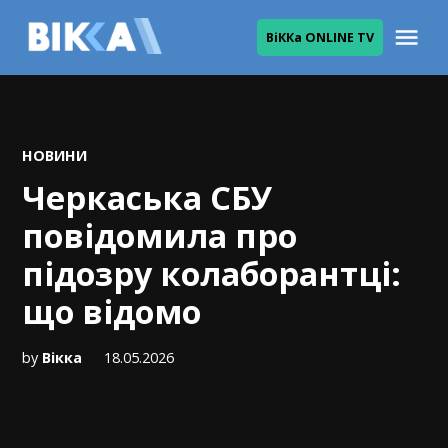
Skip
Me
ВіККа ONLINE TV
to
ВІККА
content
POSTED
НОВИНИ
IN
Черкаська СБУ
повідомила про
підозру колаборантці:
що відомо
by
Вікка
18.05.2026