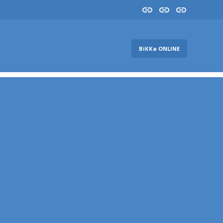
Insta
YouTube
FB
ВіККа ONLINE