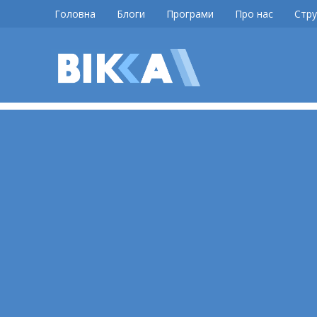
Skip
Головна
Блоги
Програми
Про нас
Стру
to
content
ВІККА
Новини
Черкас