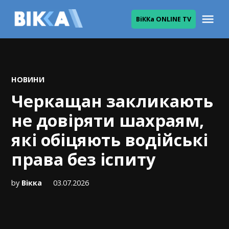
Skip
Me
ВіККа ONLINE TV
to
ВІККА
content
POSTED
НОВИНИ
IN
Черкащан закликають
не довіряти шахраям,
які обіцяють водійські
права без іспиту
by
Вікка
03.07.2026