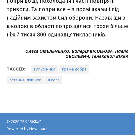
попри дощі, похолоданя і часті повітряні
тривоги. Та попри все – з посмішками і під
надійним захистом Сил оборони. Назавжди зі
школою в області попрощалися трохи більше
ніж 7 тисяч 800 одинадцятикласників.
Олеся ОМЕЛЬЧЕНКО, Валерія КІСІЛЬОВА, Павло
ОБОЛЕВИЧ, Телеканал ВІККА
TAGGED:
випускники
країна добра
останній дзвінок
школа
© 2026 ТРК "ВіККа"
Powered by Newspack