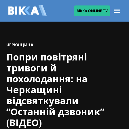
Skip
Me
ВіККа ONLINE TV
to
ВІККА
content
POSTED
ЧЕРКАЩИНА
IN
Попри повітряні
тривоги й
похолодання: на
Черкащині
відсвяткували
“Останній дзвоник”
(ВІДЕО)