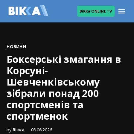
Skip
Me
ВіККа ONLINE TV
to
ВІККА
content
POSTED
НОВИНИ
IN
Боксерські змагання в
Корсуні-
Шевченківському
зібрали понад 200
спортсменів та
спортменок
by
Вікка
08.06.2026