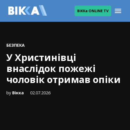
Skip
Me
ВіККа ONLINE TV
to
ВІККА
content
POSTED
БЕЗПЕКА
IN
У Христинівці
внаслідок пожежі
чоловік отримав опіки
by
Вікка
02.07.2026