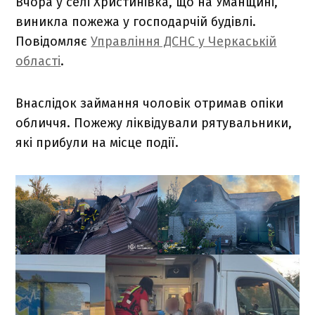
Вчора у селі Христинівка, що на Уманщині,
виникла пожежа у господарчій будівлі.
Повідомляє
Управління ДСНС у Черкаській
області
.
Внаслідок займання чоловік отримав опіки
обличчя. Пожежу ліквідували рятувальники,
які прибули на місце події.