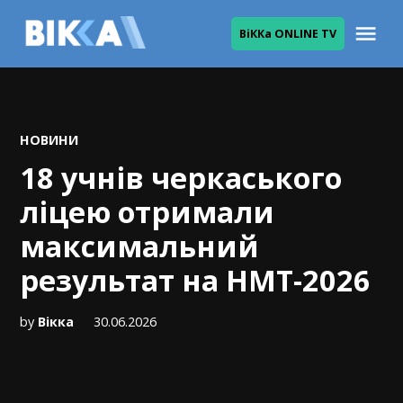
Skip
Me
ВіККа ONLINE TV
to
ВІККА
content
POSTED
НОВИНИ
IN
18 учнів черкаського
ліцею отримали
максимальний
результат на НМТ-2026
by
Вікка
30.06.2026