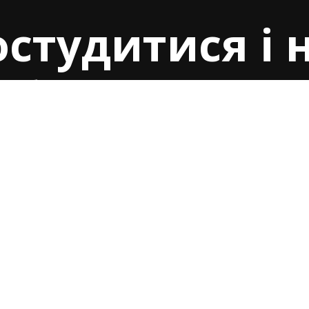
студитися і 
забагато – пр
ння кондиціо