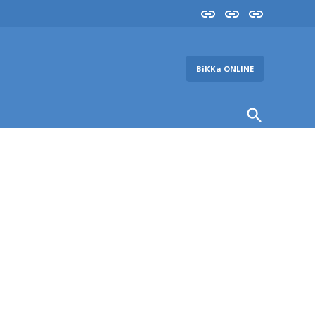
Insta
YouTube
FB
ВіККа ONLINE
Open
Search